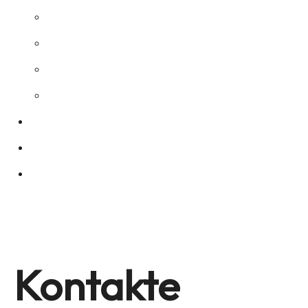
Personalisierte Boxen
Maßgeschneiderte Koffer
Schneideplotter
Thermoformen
Gallery
Katalog
Kontakte
Menu
Kontakte