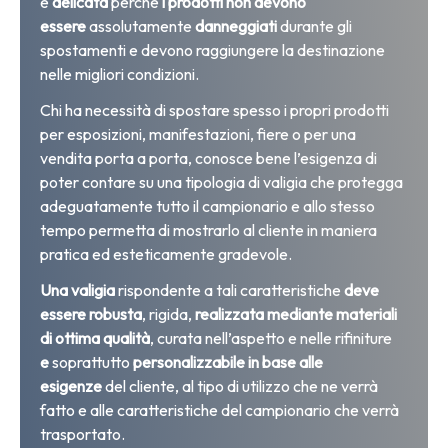
e
delicata
perché
i prodotti non devono
essere
assolutamente
danneggiati
durante gli
spostamenti e devono raggiungere la destinazione
nelle migliori condizioni.
Chi ha necessità di spostare spesso i propri prodotti
per esposizioni, manifestazioni, fiere o per una
vendita porta a porta, conosce bene l’esigenza di
poter contare su una tipologia di valigia che protegga
adeguatamente tutto il campionario e allo stesso
tempo permetta di mostrarlo al cliente in maniera
pratica ed esteticamente gradevole.
Una valigia
rispondente a tali caratteristiche
deve
essere robusta
, rigida,
realizzata mediante materiali
di ottima qualità
, curata nell’aspetto e nelle rifiniture
e
soprattutto
personalizzabile in base alle
esigenze
del cliente, al tipo di utilizzo che ne verrà
fatto e alle caratteristiche del campionario che verrà
trasportato.