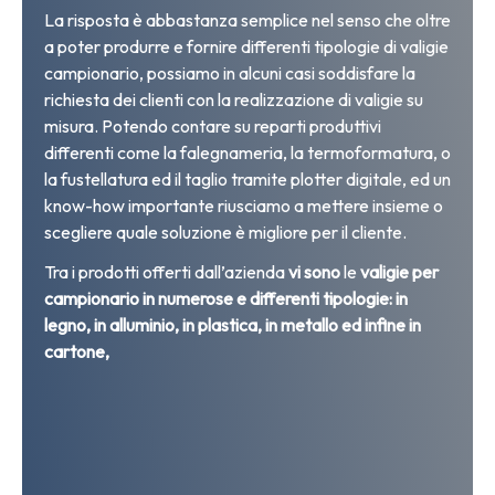
La risposta è abbastanza semplice nel senso che oltre
a poter produrre e fornire differenti tipologie di valigie
campionario, possiamo in alcuni casi soddisfare la
richiesta dei clienti con la realizzazione di valigie su
misura. Potendo contare su reparti produttivi
differenti come la falegnameria, la termoformatura, o
la fustellatura ed il taglio tramite plotter digitale, ed un
know-how importante riusciamo a mettere insieme o
scegliere quale soluzione è migliore per il cliente.
Tra i prodotti offerti dall’azienda
vi sono
le
valigie per
campionario in numerose e differenti tipologie: in
legno, in alluminio, in plastica, in metallo ed infine in
cartone,