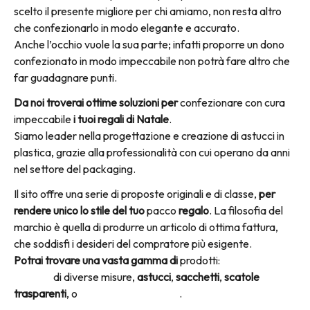
scelto il presente migliore per chi amiamo, non resta altro
che confezionarlo in modo elegante e accurato.
Anche l’occhio vuole la sua parte; infatti proporre un dono
confezionato in modo impeccabile non potrà fare altro che
far guadagnare punti.
Da noi troverai ottime soluzioni per
confezionare con cura
impeccabile
i tuoi regali di Natale
.
Siamo leader nella progettazione e creazione di astucci in
plastica, grazie alla professionalità con cui operano da anni
nel settore del packaging.
Il sito offre una serie di proposte originali e di classe,
per
rendere unico lo stile del tuo
pacco
regalo
. La filosofia del
marchio è quella di produrre un articolo di ottima fattura,
che soddisfi i desideri del compratore più esigente.
Potrai trovare una vasta gamma di
prodotti:
scatole in
plastica
di diverse misure,
astucci
,
sacchetti
,
scatole
trasparenti
, o
scatole per gioelleria
.