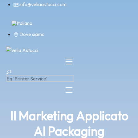
Skip
info@veliaastucci.com
to
content
Dove siamo
Il Marketing Applicato
Al Packaging