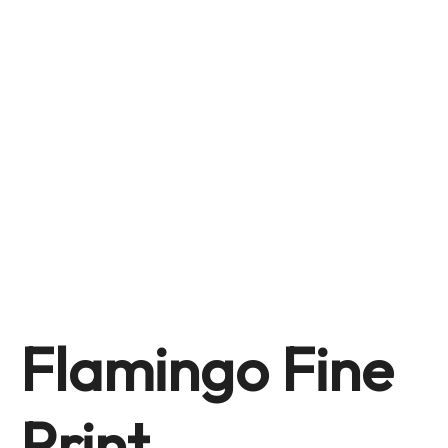
News
Catalogo
Gallery
Outlet
Richiedi preventivo
Contatti
Menu
Flamingo Fine
Print